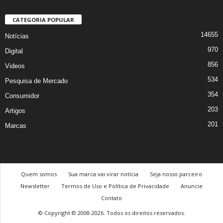
CATEGORIA POPULAR
14655
Notícias
970
Digital
856
Videos
534
Pesquisa de Mercado
354
Consumidor
203
Artigos
201
Marcas
Quem somos
Sua marca vai virar notícia
Seja nosso parceiro
Newsletter
Termos de Uso e Política de Privacidade
Anuncie
Contato
© Copyright © 2008-2026. Todos os direitos reservados.