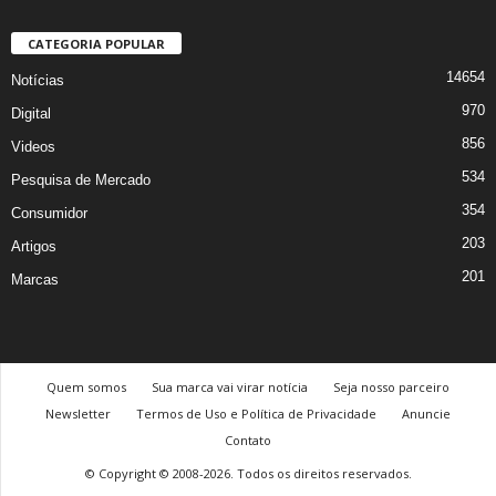
CATEGORIA POPULAR
14654
Notícias
970
Digital
856
Videos
534
Pesquisa de Mercado
354
Consumidor
203
Artigos
201
Marcas
Quem somos
Sua marca vai virar notícia
Seja nosso parceiro
Newsletter
Termos de Uso e Política de Privacidade
Anuncie
Contato
© Copyright © 2008-2026. Todos os direitos reservados.