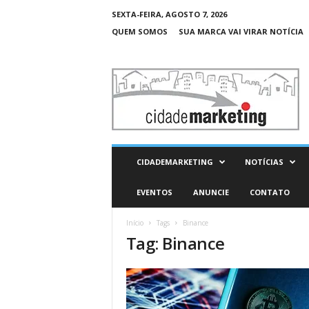
SEXTA-FEIRA, AGOSTO 7, 2026
QUEM SOMOS
SUA MARCA VAI VIRAR NOTÍCIA
C
i
d
a
d
e
M
CIDADEMARKETING
NOTÍCIAS
a
r
EVENTOS
ANUNCIE
CONTATO
k
e
Início
Tags
Binance
t
Tag: Binance
i
n
g