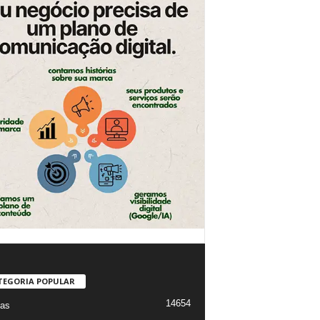
TEGORIA POPULAR
14654
ias