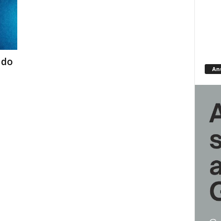
 do
An