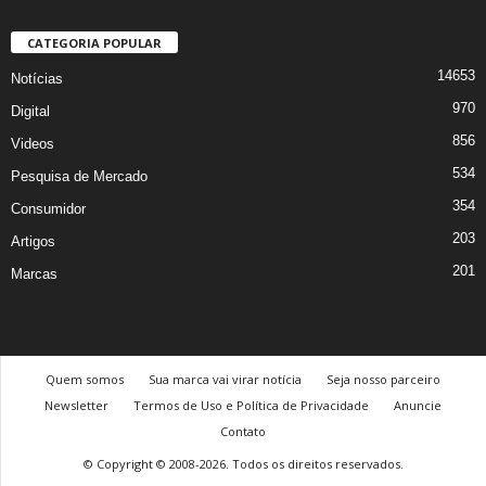
CATEGORIA POPULAR
14653
Notícias
970
Digital
856
Videos
534
Pesquisa de Mercado
354
Consumidor
203
Artigos
201
Marcas
Quem somos
Sua marca vai virar notícia
Seja nosso parceiro
Newsletter
Termos de Uso e Política de Privacidade
Anuncie
Contato
© Copyright © 2008-2026. Todos os direitos reservados.