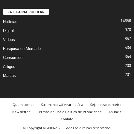
CATEGORIA POPULAR
14656
Notícias
970
Digital
857
Videos
534
Pesquisa de Mercado
354
Consumidor
203
Artigos
201
Marcas
Quem somos
Sua marca vai virar notícia
Seja nosso parceiro
Newsletter
Termos de Uso e Política de Privacidade
Anuncie
Contato
© Copyright © 2008-2026. Todos os direitos reservados.