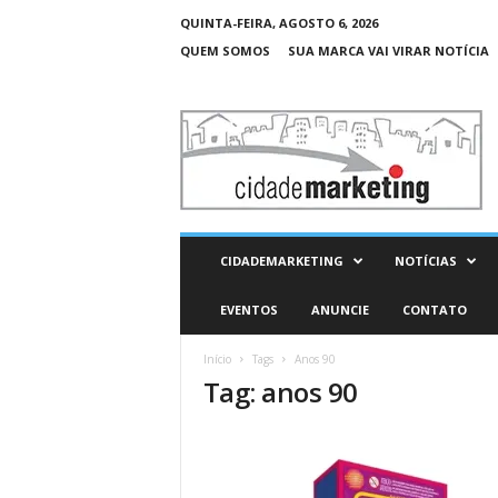
QUINTA-FEIRA, AGOSTO 6, 2026
QUEM SOMOS
SUA MARCA VAI VIRAR NOTÍCIA
C
i
d
a
d
e
M
CIDADEMARKETING
NOTÍCIAS
a
r
EVENTOS
ANUNCIE
CONTATO
k
e
Início
Tags
Anos 90
t
Tag: anos 90
i
n
g