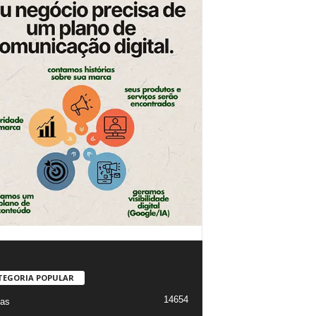
TEGORIA POPULAR
14654
ias