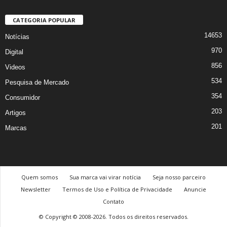
CATEGORIA POPULAR
14653
Notícias
970
Digital
856
Videos
534
Pesquisa de Mercado
354
Consumidor
203
Artigos
201
Marcas
Quem somos
Sua marca vai virar notícia
Seja nosso parceiro
Newsletter
Termos de Uso e Política de Privacidade
Anuncie
Contato
© Copyright © 2008-2026. Todos os direitos reservados.