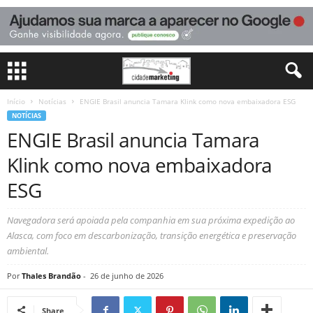
Início
Notícias
ENGIE Brasil anuncia Tamara Klink como nova embaixadora ESG
NOTÍCIAS
ENGIE Brasil anuncia Tamara
Klink como nova embaixadora
ESG
Navegadora será apoiada pela companhia em sua próxima expedição ao
Alasca, com foco em descarbonização, transição energética e preservação
ambiental.
Por
Thales Brandão
-
26 de junho de 2026
Share