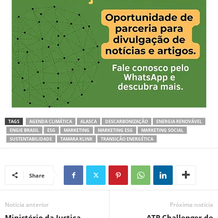
TAGS
AGENDA CLIMÁTICA
ALASCA
DESCARBONIZAÇÃO
ENERGIA RENOVÁVEL
ENGIE BRASIL
ESG
MARKETING
MARKETING ESG
MARKETING SOCIAL
SUSTENTABILIDADE
TAMARA KLINK
TRANSIÇÃO ENERGÉTICA
Share
Notícia anterior
Próxima notícia
Ministério da Justiça
ATP Challenger de