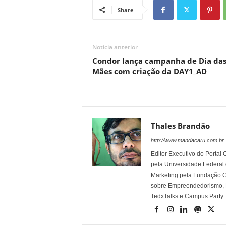
Share
Notícia anterior
Condor lança campanha de Dia da
Mães com criação da DAY1_AD
Thales Brandão
http://www.mandacaru.com.br
Editor Executivo do Porta
pela Universidade Federal
Marketing pela Fundação Ge
sobre Empreendedorismo, Ma
TedxTalks e Campus Party.