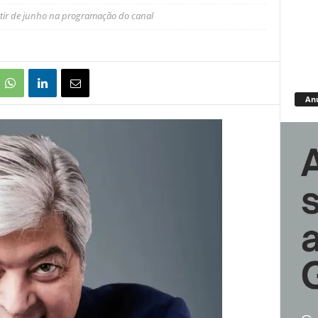
tir de junho na programação do canal
An