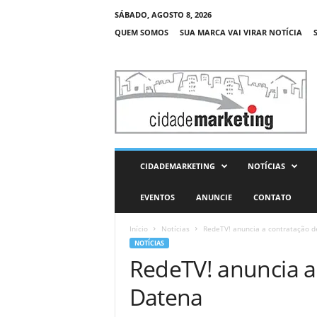
SÁBADO, AGOSTO 8, 2026
QUEM SOMOS
SUA MARCA VAI VIRAR NOTÍCIA
C
i
d
a
d
e
M
CIDADEMARKETING
NOTÍCIAS
a
r
EVENTOS
ANUNCIE
CONTATO
k
e
Início
Notícias
RedeTV! anuncia a contratação d
t
NOTÍCIAS
i
RedeTV! anuncia a 
n
g
Datena