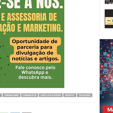
JORNALISMO
JORNALISTA
JOSÉ LUIZ DATENA
REDETV!
TELEVISÃO