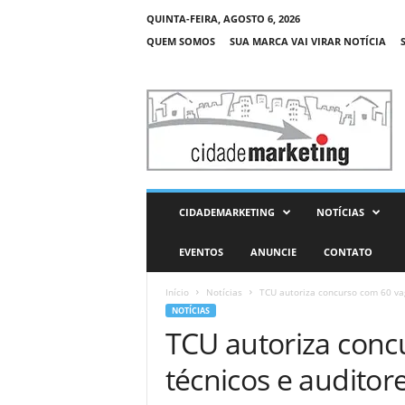
QUINTA-FEIRA, AGOSTO 6, 2026
QUEM SOMOS
SUA MARCA VAI VIRAR NOTÍCIA
C
i
d
a
d
e
M
CIDADEMARKETING
NOTÍCIAS
a
r
EVENTOS
ANUNCIE
CONTATO
k
e
Início
Notícias
TCU autoriza concurso com 60 vag
t
NOTÍCIAS
i
TCU autoriza conc
n
g
técnicos e auditor