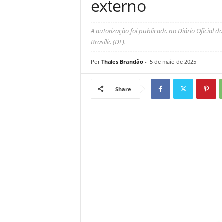
externo
A autorização foi publicada no Diário Oficial
Brasília (DF).
Por
Thales Brandão
-
5 de maio de 2025
Share