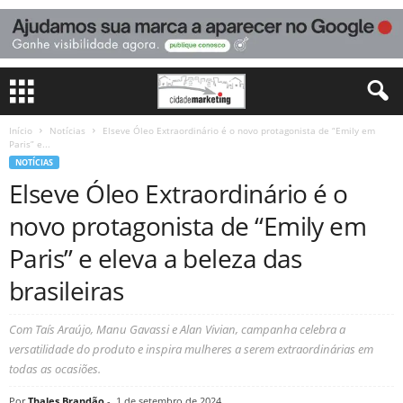
Início
Notícias
Elseve Óleo Extraordinário é o novo protagonista de “Emily em
Paris” e...
NOTÍCIAS
Elseve Óleo Extraordinário é o
novo protagonista de “Emily em
Paris” e eleva a beleza das
brasileiras
Com Taís Araújo, Manu Gavassi e Alan Vivian, campanha celebra a
versatilidade do produto e inspira mulheres a serem extraordinárias em
todas as ocasiões.
Por
Thales Brandão
-
1 de setembro de 2024