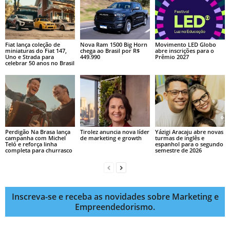
Fiat lança coleção de
Nova Ram 1500 Big Horn
Movimento LED Globo
miniaturas do Fiat 147,
chega ao Brasil por R$
abre inscrições para o
Uno e Strada para
449.990
Prêmio 2027
celebrar 50 anos no Brasil
Perdigão Na Brasa lança
Tirolez anuncia nova líder
Yázigi Aracaju abre novas
campanha com Michel
de marketing e growth
turmas de inglês e
Teló e reforça linha
espanhol para o segundo
completa para churrasco
semestre de 2026
Inscreva-se e receba as novidades sobre Marketing e
Empreendedorismo.