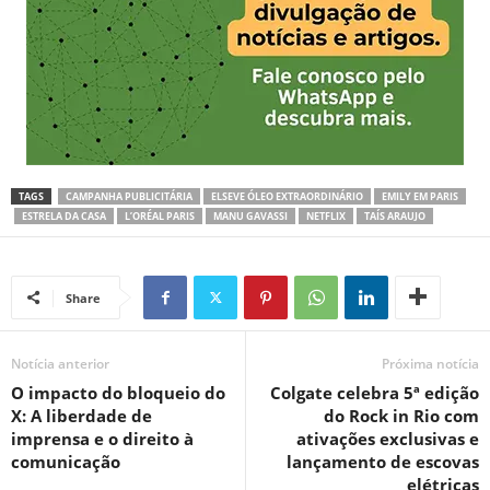
TAGS
CAMPANHA PUBLICITÁRIA
ELSEVE ÓLEO EXTRAORDINÁRIO
EMILY EM PARIS
ESTRELA DA CASA
L’ORÉAL PARIS
MANU GAVASSI
NETFLIX
TAÍS ARAUJO
Share
Notícia anterior
Próxima notícia
O impacto do bloqueio do
Colgate celebra 5ª edição
X: A liberdade de
do Rock in Rio com
imprensa e o direito à
ativações exclusivas e
comunicação
lançamento de escovas
elétricas