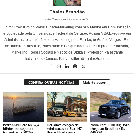
Thales Brandão
http://www.mandacaru.com.br
Editor Executivo do Portal CidadeMarketing.com.br > Mestre em Comunicação
e Sociedade pela Universidade Federal de Sergipe. Possui MBA Executivo em
Administração com ênfase em Marketing pela Fundação Getúlio Vargas - Rio
de Janeiro. Consultor, Palestrante e Pesquisador sobre Empreendedorismo,
Marketing, Redes Sociais e Negócios Digitais. Professor, Palestrante
TedxTalks e Campus Party. Twitter: @ThalesBrandao
CONFIRA OUTRAS NOTÍCIAS
Mais do autor
Petrobras lucra R$ 52,4
Fiat lança coleção de
Nova Ram 1500 Big Horn
bilhões no segundo
miniaturas do Fiat 147,
chega ao Brasil por R$
trimestre de 2026 e
Uno e Strada para
449.990