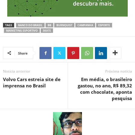
TAGS
BANCO DO BRASIL
BB
BURNQUIST
CAMPANHA
ESPORTE
MARKETING ESPORTIVO
SKATE
Share
Notícia anterior
Próxima notícia
Volvo Cars estreia site de
Em média, o brasileiro
imprensa no Brasil
gastou, no ano, R$ 89,32
com chocolate, aponta
pesquisa