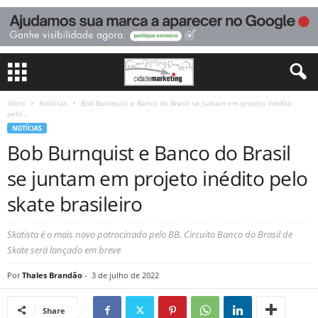
Início
Notícias
Bob Burnquist e Banco do Brasil se juntam em projeto inédito
pelo...
NOTÍCIAS
Bob Burnquist e Banco do Brasil
se juntam em projeto inédito pelo
skate brasileiro
Skatista é o mais novo patrocinado pelo BB. Circuito Banco do Brasil de
Skate será lançado em breve
Por
Thales Brandão
-
3 de julho de 2022
Share