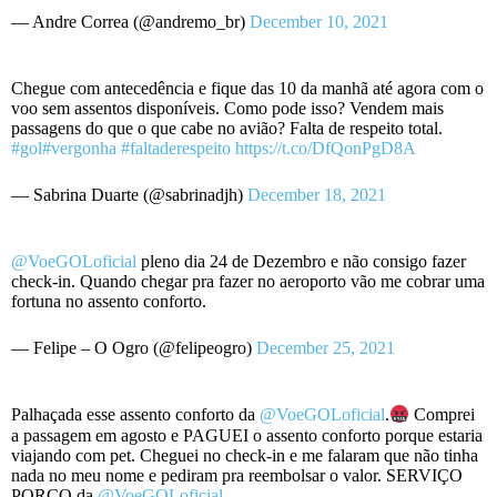
— Andre Correa (@andremo_br)
December 10, 2021
Chegue com antecedência e fique das 10 da manhã até agora com o
voo sem assentos disponíveis. Como pode isso? Vendem mais
passagens do que o que cabe no avião? Falta de respeito total.
#gol
#vergonha
#faltaderespeito
https://t.co/DfQonPgD8A
— Sabrina Duarte (@sabrinadjh)
December 18, 2021
@VoeGOLoficial
pleno dia 24 de Dezembro e não consigo fazer
check-in. Quando chegar pra fazer no aeroporto vão me cobrar uma
fortuna no assento conforto.
— Felipe – O Ogro (@felipeogro)
December 25, 2021
Palhaçada esse assento conforto da
@VoeGOLoficial
.
Comprei
a passagem em agosto e PAGUEI o assento conforto porque estaria
viajando com pet. Cheguei no check-in e me falaram que não tinha
nada no meu nome e pediram pra reembolsar o valor. SERVIÇO
PORCO da
@VoeGOLoficial