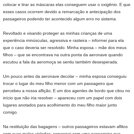
colocar e tirar as máscaras elas conseguem usar o oxigênio. E que
esses casos ocorrem devido a remarcação e antecipação dos
passageiros podendo ter acontecido algum erro no sistema.
Revoltado e visando proteger as minhas crianças de uma
experiência minúsculas, agressiva e rasteira – informei para ela
que o caso deveria ser resolvido. Minha esposa – mãe dos meus
filhos – que se encontrava na outra ponta da aeronave quando
escutou a fala da aeromoça se sentiu também desesperada.
Um pouco antes da aeronave decolar – minha esposa conseguiu
trocar o lugar do meu filho menor com um passageiro que
percebeu a nossa aflição; E um dos agentes de bordo que citou no
início que não iria resolver – apareceu com um papel com dois
lugares anotados para acolhimento do meu filho maior junto
comigo.
Na restituição das bagagens – outros passageiros estavam aflitos
com suas malas violadas; conversei com uma passageira que