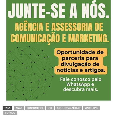
TAGS
ANAC
CONSUMIDOR
GOL
GOL LINHAS AÉREAS
MARKETING
SERVIÇO