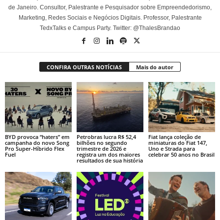
de Janeiro. Consultor, Palestrante e Pesquisador sobre Empreendedorismo,
Marketing, Redes Sociais e Negócios Digitais. Professor, Palestrante
TedxTalks e Campus Party. Twitter: @ThalesBrandao
CONFIRA OUTRAS NOTÍCIAS
Mais do autor
BYD provoca “haters” em
Petrobras lucra R$ 52,4
Fiat lança coleção de
campanha do novo Song
bilhões no segundo
miniaturas do Fiat 147,
Pro Super-Híbrido Flex
trimestre de 2026 e
Uno e Strada para
Fuel
registra um dos maiores
celebrar 50 anos no Brasil
resultados de sua história