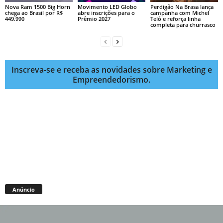
Nova Ram 1500 Big Horn
Movimento LED Globo
Perdigão Na Brasa lança
chega ao Brasil por R$
abre inscrições para o
campanha com Michel
449.990
Prêmio 2027
Teló e reforça linha
completa para churrasco
Inscreva-se e receba as novidades sobre Marketing e
Empreendedorismo.
Anúncio