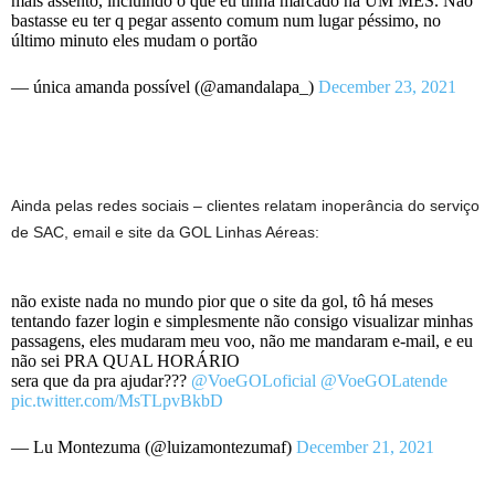
mais assento, incluindo o que eu tinha marcado há UM MÊS. Não
bastasse eu ter q pegar assento comum num lugar péssimo, no
último minuto eles mudam o portão
— única amanda possível (@amandalapa_)
December 23, 2021
Ainda pelas redes sociais – clientes relatam inoperância do serviço
de SAC, email e site da GOL Linhas Aéreas:
não existe nada no mundo pior que o site da gol, tô há meses
tentando fazer login e simplesmente não consigo visualizar minhas
passagens, eles mudaram meu voo, não me mandaram e-mail, e eu
não sei PRA QUAL HORÁRIO
sera que da pra ajudar???
@VoeGOLoficial
@VoeGOLatende
pic.twitter.com/MsTLpvBkbD
— Lu Montezuma (@luizamontezumaf)
December 21, 2021