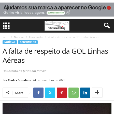
Início
Notícias
Consumidor
A falta de respeito da GOL Linhas Aéreas
NOTÍCIAS
CONSUMIDOR
A falta de respeito da GOL Linhas
Aéreas
Um evento de férias em família.
Por
Thales Brandão
-
24 de dezembro de 2021
Share