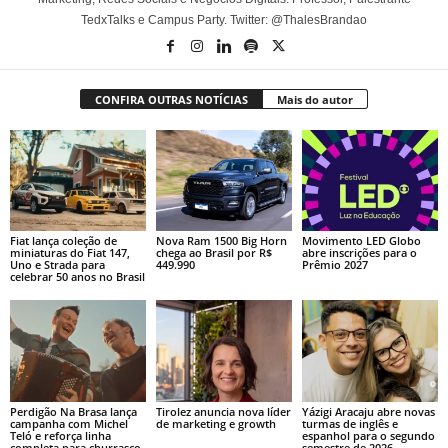
TedxTalks e Campus Party. Twitter: @ThalesBrandao
CONFIRA OUTRAS NOTÍCIAS
Mais do autor
Fiat lança coleção de
Nova Ram 1500 Big Horn
Movimento LED Globo
miniaturas do Fiat 147,
chega ao Brasil por R$
abre inscrições para o
Uno e Strada para
449.990
Prêmio 2027
celebrar 50 anos no Brasil
Perdigão Na Brasa lança
Tirolez anuncia nova líder
Yázigi Aracaju abre novas
campanha com Michel
de marketing e growth
turmas de inglês e
Teló e reforça linha
espanhol para o segundo
completa para churrasco
semestre de 2026