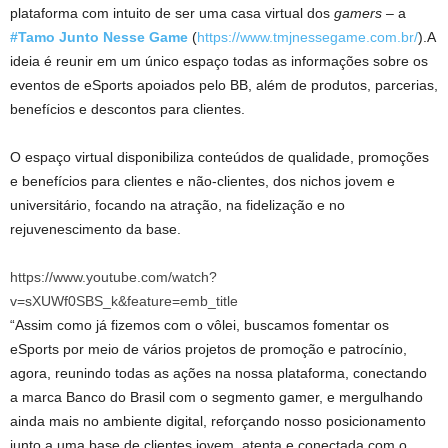
plataforma com intuito de ser uma casa virtual dos
gamers –
a
#Tamo Junto Nesse Game
(
https://www.tmjnessegame.com.br/
).A
ideia é reunir em um único espaço todas as informações sobre os
eventos de eSports apoiados pelo BB, além de produtos, parcerias,
benefícios e descontos para clientes.
O espaço virtual disponibiliza conteúdos de qualidade, promoções
e benefícios para clientes e não-clientes, dos nichos jovem e
universitário, focando na atração, na fidelização e no
rejuvenescimento da base.
https://www.youtube.com/watch?
v=sXUWf0SBS_k&feature=emb_title
“Assim como já fizemos com o vôlei, buscamos fomentar os
eSports por meio de vários projetos de promoção e patrocínio,
agora, reunindo todas as ações na nossa plataforma, conectando
a marca Banco do Brasil com o segmento gamer, e mergulhando
ainda mais no ambiente digital, reforçando nosso posicionamento
junto a uma base de clientes jovem, atenta e conectada com o