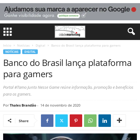
Início
Notícias
Digital
Banco do Brasil lança plataforma para gamers
NOTÍCIAS
DIGITAL
Banco do Brasil lança plataforma
para gamers
Portal #Tamo Junto Nesse Game reúne informação, promoção e benefícios
para os gamers.
Por
Thales Brandão
-
14 de novembro de 2020
Share