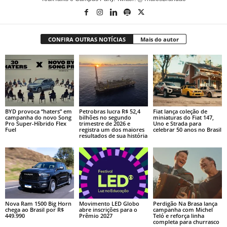
CONFIRA OUTRAS NOTÍCIAS
Mais do autor
BYD provoca “haters” em
Petrobras lucra R$ 52,4
Fiat lança coleção de
campanha do novo Song
bilhões no segundo
miniaturas do Fiat 147,
Pro Super-Híbrido Flex
trimestre de 2026 e
Uno e Strada para
Fuel
registra um dos maiores
celebrar 50 anos no Brasil
resultados de sua história
Nova Ram 1500 Big Horn
Movimento LED Globo
Perdigão Na Brasa lança
chega ao Brasil por R$
abre inscrições para o
campanha com Michel
449.990
Prêmio 2027
Teló e reforça linha
completa para churrasco