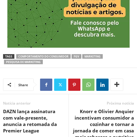
TAGS
COMPORTAMENTO DO CONSUMIDOR
FGV
MARKETING
PESQUISA DE MARKETING
Share
Notícia anterior
Próxima notícia
DAZN lança assinatura
Knorr e Olivier Anquier
com vale-presente,
incentivam consumidor a
anuncia a retomada da
cozinhar e tornar a
Premier League
jornada de comer em casa