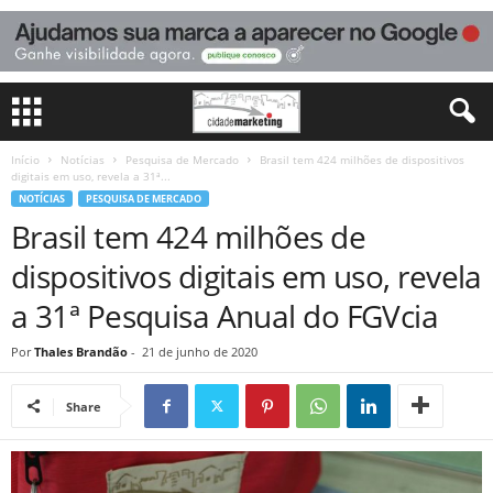
Início
Notícias
Pesquisa de Mercado
Brasil tem 424 milhões de dispositivos
digitais em uso, revela a 31ª...
NOTÍCIAS
PESQUISA DE MERCADO
Brasil tem 424 milhões de
dispositivos digitais em uso, revela
a 31ª Pesquisa Anual do FGVcia
Por
Thales Brandão
-
21 de junho de 2020
Share