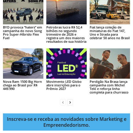
BYD provoca “haters” em
Petrobras lucra R$ 52,4
Fiat lança coleção de
campanha do novo Song
bilhões no segundo
miniaturas do Fiat 147,
Pro Super-Híbrido Flex
trimestre de 2026 e
Uno e Strada para
Fuel
registra um dos maiores
celebrar 50 anos no Brasil
resultados de sua história
Nova Ram 1500 Big Horn
Movimento LED Globo
Perdigão Na Brasa lança
chega ao Brasil por R$
abre inscrições para o
campanha com Michel
449.990
Prêmio 2027
Teló e reforça linha
completa para churrasco
Inscreva-se e receba as novidades sobre Marketing e
Empreendedorismo.