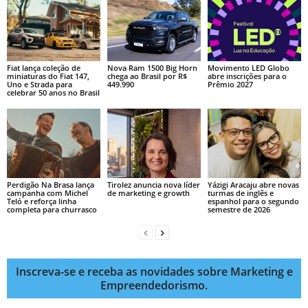
Fiat lança coleção de
Nova Ram 1500 Big Horn
Movimento LED Globo
miniaturas do Fiat 147,
chega ao Brasil por R$
abre inscrições para o
Uno e Strada para
449.990
Prêmio 2027
celebrar 50 anos no Brasil
Perdigão Na Brasa lança
Tirolez anuncia nova líder
Yázigi Aracaju abre novas
campanha com Michel
de marketing e growth
turmas de inglês e
Teló e reforça linha
espanhol para o segundo
completa para churrasco
semestre de 2026
Inscreva-se e receba as novidades sobre Marketing e
Empreendedorismo.