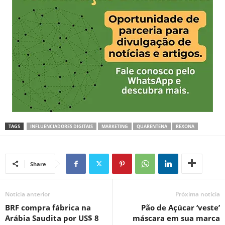
TAGS
INFLUENCIADORES DIGITAIS
MARKETING
QUARENTENA
REXONA
Share
Notícia anterior
Próxima notícia
BRF compra fábrica na
Pão de Açúcar ‘veste’
Arábia Saudita por US$ 8
máscara em sua marca