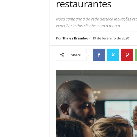
restaurantes
Nova campanha da rede destaca inovações real
experiência dos clientes com a marca
Por
Thales Brandão
-
19 de fevereiro de 2020
Share