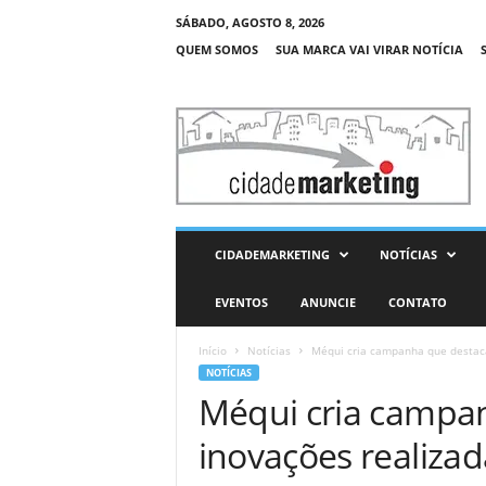
SÁBADO, AGOSTO 8, 2026
QUEM SOMOS
SUA MARCA VAI VIRAR NOTÍCIA
C
i
d
a
d
e
M
CIDADEMARKETING
NOTÍCIAS
a
r
EVENTOS
ANUNCIE
CONTATO
k
e
Início
Notícias
Méqui cria campanha que destaca
t
NOTÍCIAS
i
Méqui cria campa
n
g
inovações realizad