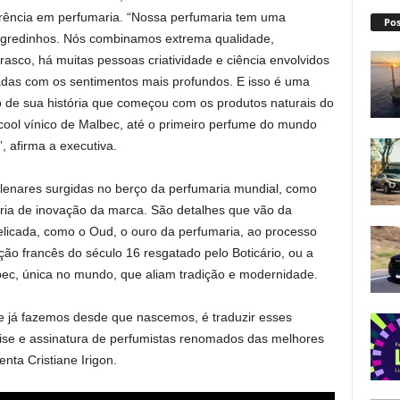
ência em perfumaria. “Nossa perfumaria tem uma
Pos
 segredinhos. Nós combinamos extrema qualidade,
frasco, há muitas pessoas criatividade e ciência envolvidos
adas com os sentimentos mais profundos. E isso é uma
io de sua história que começou com os produtos naturais do
cool vínico de Malbec, até o primeiro perfume do mundo
, afirma a executiva.
ilenares surgidas no berço da perfumaria mundial, como
ória de inovação da marca. São detalhes que vão da
elicada, como o Oud, o ouro da perfumaria, ao processo
ção francês do século 16 resgatado pelo Boticário, ou a
lbec, única no mundo, que aliam tradição e modernidade.
ue já fazemos desde que nascemos, é traduzir esses
ise e assinatura de perfumistas renomados das melhores
ta Cristiane Irigon.