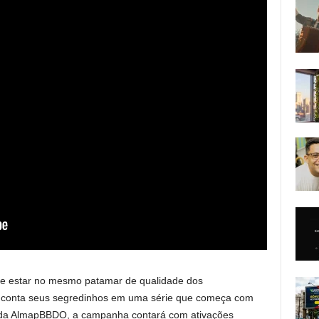
de estar no mesmo patamar de qualidade dos
” e conta seus segredinhos em uma série que começa com
ão da AlmapBBDO, a campanha contará com ativações