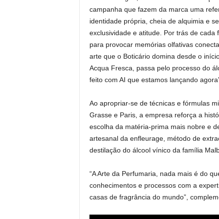
campanha que fazem da marca uma refer
identidade própria, cheia de alquimia e
exclusividade e atitude. Por trás de cada 
para provocar memórias olfativas conect
arte que o Boticário domina desde o iníc
Acqua Fresca, passa pelo processo do ál
feito com AI que estamos lançando agora”
Ao apropriar-se de técnicas e fórmulas m
Grasse e Paris, a empresa reforça a hist
escolha da matéria-prima mais nobre e d
artesanal da enfleurage, método de extra
destilação do álcool vínico da família Ma
“A Arte da Perfumaria, nada mais é do q
conhecimentos e processos com a expert
casas de fragrância do mundo”, complemen