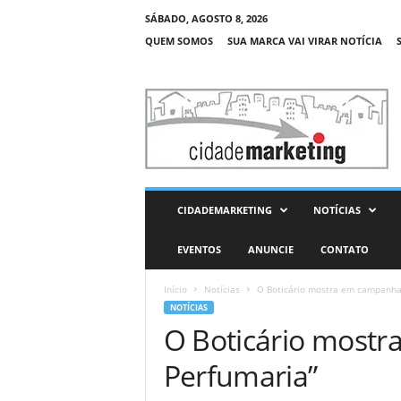
SÁBADO, AGOSTO 8, 2026
QUEM SOMOS
SUA MARCA VAI VIRAR NOTÍCIA
C
i
d
a
d
e
M
CIDADEMARKETING
NOTÍCIAS
a
r
EVENTOS
ANUNCIE
CONTATO
k
e
Início
Notícias
O Boticário mostra em campanha 
t
NOTÍCIAS
i
O Boticário mostr
n
g
Perfumaria”