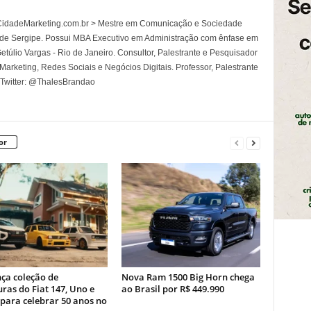
l CidadeMarketing.com.br > Mestre em Comunicação e Sociedade
 de Sergipe. Possui MBA Executivo em Administração com ênfase em
túlio Vargas - Rio de Janeiro. Consultor, Palestrante e Pesquisador
rketing, Redes Sociais e Negócios Digitais. Professor, Palestrante
 Twitter: @ThalesBrandao
or
nça coleção de
Nova Ram 1500 Big Horn chega
ras do Fiat 147, Uno e
ao Brasil por R$ 449.990
para celebrar 50 anos no