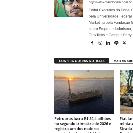
http://www.mandacaru.com.br
Editor Executivo do Porta
pela Universidade Federal
Marketing pela Fundação Ge
sobre Empreendedorismo, Ma
TedxTalks e Campus Party.
CONFIRA OUTRAS NOTÍCIAS
Mais do aut
Petrobras lucra R$ 52,4 bilhões
Fiat la
no segundo trimestre de 2026 e
miniatu
registra um dos maiores
Strada 