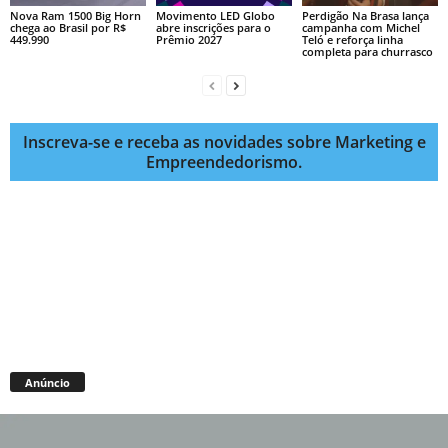
Nova Ram 1500 Big Horn
Movimento LED Globo
Perdigão Na Brasa lança
chega ao Brasil por R$
abre inscrições para o
campanha com Michel
449.990
Prêmio 2027
Teló e reforça linha
completa para churrasco
Inscreva-se e receba as novidades sobre Marketing e
Empreendedorismo.
Anúncio