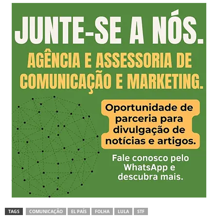
TAGS
COMUNICAÇÃO
EL PAÍS
FOLHA
LULA
STF