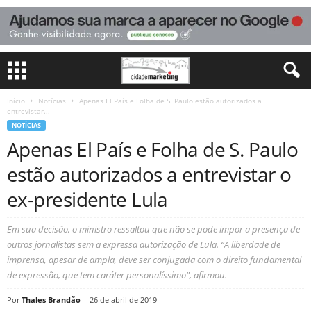
Início
Notícias
Apenas El País e Folha de S. Paulo estão autorizados a
entrevistar...
NOTÍCIAS
Apenas El País e Folha de S. Paulo
estão autorizados a entrevistar o
ex-presidente Lula
Em sua decisão, o ministro ressaltou que não se pode impor a presença de
outros jornalistas sem a expressa autorização de Lula. “A liberdade de
imprensa, apesar de ampla, deve ser conjugada com o direito fundamental
de expressão, que tem caráter personalíssimo", afirmou.
Por
Thales Brandão
-
26 de abril de 2019