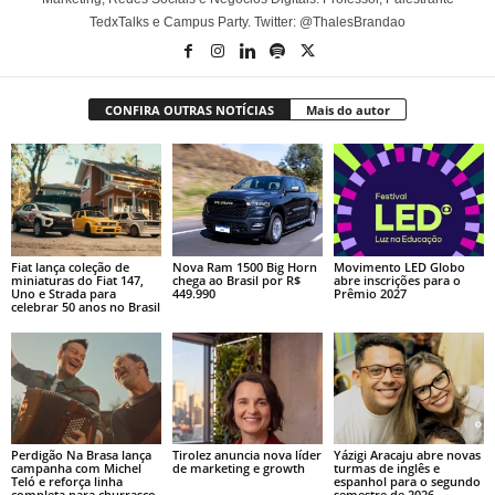
TedxTalks e Campus Party. Twitter: @ThalesBrandao
CONFIRA OUTRAS NOTÍCIAS
Mais do autor
Fiat lança coleção de
Nova Ram 1500 Big Horn
Movimento LED Globo
miniaturas do Fiat 147,
chega ao Brasil por R$
abre inscrições para o
Uno e Strada para
449.990
Prêmio 2027
celebrar 50 anos no Brasil
Perdigão Na Brasa lança
Tirolez anuncia nova líder
Yázigi Aracaju abre novas
campanha com Michel
de marketing e growth
turmas de inglês e
Teló e reforça linha
espanhol para o segundo
completa para churrasco
semestre de 2026