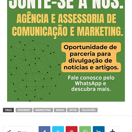
TAGS
INTERNET
MARKETING
MODA
SPFW
TELEVISÃO