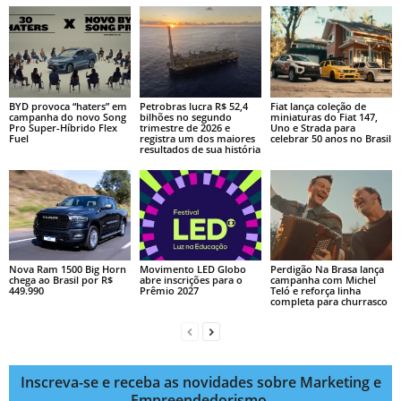
BYD provoca “haters” em
Petrobras lucra R$ 52,4
Fiat lança coleção de
campanha do novo Song
bilhões no segundo
miniaturas do Fiat 147,
Pro Super-Híbrido Flex
trimestre de 2026 e
Uno e Strada para
Fuel
registra um dos maiores
celebrar 50 anos no Brasil
resultados de sua história
Nova Ram 1500 Big Horn
Movimento LED Globo
Perdigão Na Brasa lança
chega ao Brasil por R$
abre inscrições para o
campanha com Michel
449.990
Prêmio 2027
Teló e reforça linha
completa para churrasco
Inscreva-se e receba as novidades sobre Marketing e
Empreendedorismo.