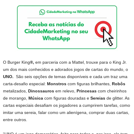
O Burger King
®,
em parceria com a Mattel, trouxe para o King Jr.
um dos mais conhecidos e adorados jogos de cartas do mundo, o
UNO.
São seis opções de temas disponíveis e cada um traz uma
carta-desafio especial:
Monstros
com figuras brilhantes,
Robôs
metalizados,
Dinossauros
em relevo,
Princesas
com cheirinhos
de morango,
Música
com figuras douradas e
Sereias
de glitter. As
cartas especiais desafiam os jogadores a cumprirem tarefas, como
imitar uma sereia, falar como um alienígena, comprar duas cartas,
entre outros.
“UNO é um jogo democrático, feito para todos e, por isso, ele tem