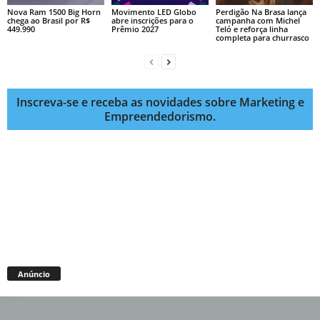
Nova Ram 1500 Big Horn
Movimento LED Globo
Perdigão Na Brasa lança
chega ao Brasil por R$
abre inscrições para o
campanha com Michel
449.990
Prêmio 2027
Teló e reforça linha
completa para churrasco
Inscreva-se e receba as novidades sobre Marketing e
Empreendedorismo.
Anúncio