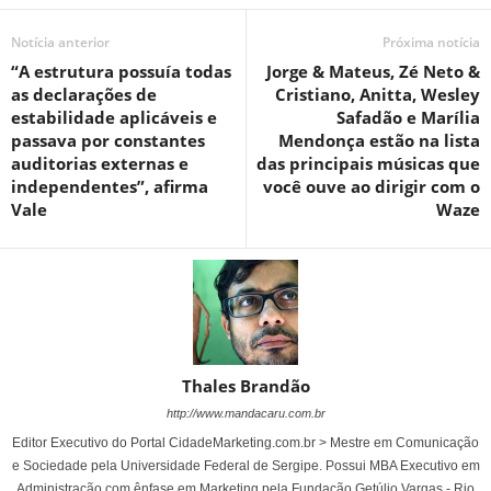
Notícia anterior
Próxima notícia
“A estrutura possuía todas
Jorge & Mateus, Zé Neto &
as declarações de
Cristiano, Anitta, Wesley
estabilidade aplicáveis e
Safadão e Marília
passava por constantes
Mendonça estão na lista
auditorias externas e
das principais músicas que
independentes”, afirma
você ouve ao dirigir com o
Vale
Waze
Thales Brandão
http://www.mandacaru.com.br
Editor Executivo do Portal CidadeMarketing.com.br > Mestre em Comunicação
e Sociedade pela Universidade Federal de Sergipe. Possui MBA Executivo em
Administração com ênfase em Marketing pela Fundação Getúlio Vargas - Rio