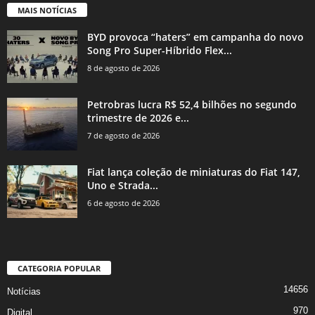
MAIS NOTÍCIAS
BYD provoca “haters” em campanha do novo
Song Pro Super-Híbrido Flex...
8 de agosto de 2026
Petrobras lucra R$ 52,4 bilhões no segundo
trimestre de 2026 e...
7 de agosto de 2026
Fiat lança coleção de miniaturas do Fiat 147,
Uno e Strada...
6 de agosto de 2026
CATEGORIA POPULAR
14656
Notícias
970
Digital