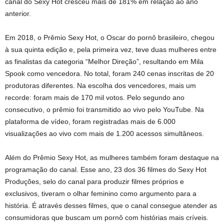
canal do Sexy Hot cresceu mais de 181% em relação ao ano
anterior.
Em 2018, o Prêmio Sexy Hot, o Oscar do pornô brasileiro, chegou
à sua quinta edição e, pela primeira vez, teve duas mulheres entre
as finalistas da categoria “Melhor Direção”, resultando em Mila
Spook como vencedora. No total, foram 240 cenas inscritas de 20
produtoras diferentes. Na escolha dos vencedores, mais um
recorde: foram mais de 170 mil votos. Pelo segundo ano
consecutivo, o prêmio foi transmitido ao vivo pelo YouTube. Na
plataforma de vídeo, foram registradas mais de 6.000
visualizações ao vivo com mais de 1.200 acessos simultâneos.
Além do Prêmio Sexy Hot, as mulheres também foram destaque na
programação do canal. Esse ano, 23 dos 36 filmes do Sexy Hot
Produções, selo do canal para produzir filmes próprios e
exclusivos, tiveram o olhar feminino como argumento para a
história. É através desses filmes, que o canal consegue atender as
consumidoras que buscam um pornô com histórias mais críveis.