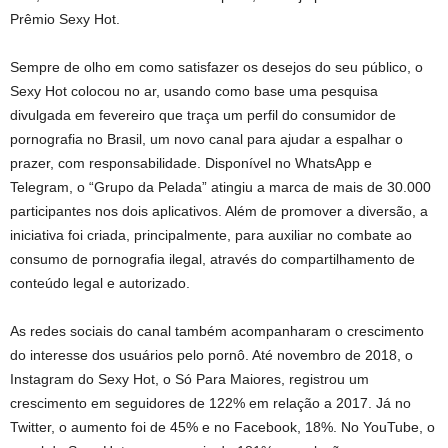
Prêmio Sexy Hot.
Sempre de olho em como satisfazer os desejos do seu público, o
Sexy Hot colocou no ar, usando como base uma pesquisa
divulgada em fevereiro que traça um perfil do consumidor de
pornografia no Brasil, um novo canal para ajudar a espalhar o
prazer, com responsabilidade. Disponível no WhatsApp e
Telegram, o “Grupo da Pelada” atingiu a marca de mais de 30.000
participantes nos dois aplicativos. Além de promover a diversão, a
iniciativa foi criada, principalmente, para auxiliar no combate ao
consumo de pornografia ilegal, através do compartilhamento de
conteúdo legal e autorizado.
As redes sociais do canal também acompanharam o crescimento
do interesse dos usuários pelo pornô. Até novembro de 2018, o
Instagram do Sexy Hot, o Só Para Maiores, registrou um
crescimento em seguidores de 122% em relação a 2017. Já no
Twitter, o aumento foi de 45% e no Facebook, 18%. No YouTube, o