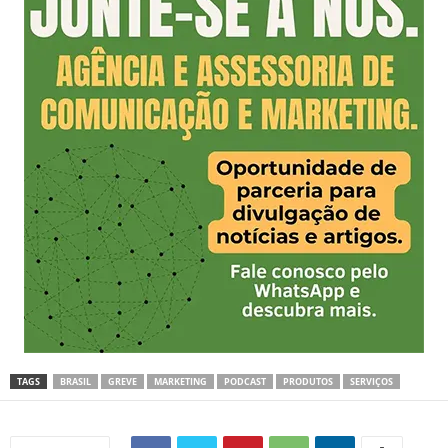
TAGS
BRASIL
GREVE
MARKETING
PODCAST
PRODUTOS
SERVIÇOS