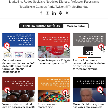
Marketing, Redes Sociais e Negócios Digitais. Professor, Palestrante
TedxTalks e Campus Party. Twitter: @ThalesBrandao
CONFIRA OUTRAS NOTÍCIAS
Mais do autor
Consumidores
O que falta para a Colgate
Risco: XP comunica
denunciam falhas no SAC
reconhecer que errou?
acesso indevido de dados
da Nestlé após recall de
de clientes por
fórmulas infantis
fornecedor externo
contaminadas
Valor médio do quilo do
5 mentiras sobre
Morre Cid Moreira, uma
ovo de Páscoa chega a R$
marketing e
das vozes mais icônicas