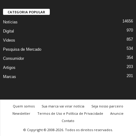
CATEGORIA POPULAR
14656
Notícias
970
Digital
857
Videos
534
Pesquisa de Mercado
354
Consumidor
203
Artigos
201
Marcas
Quem somos
Sua marca vai virar notícia
Seja nosso parceiro
Newsletter
Termos de Uso e Política de Privacidade
Anuncie
Contato
© Copyright © 2008-2026. Todos os direitos reservados.