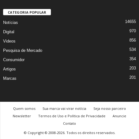
CATEGORIA POPULAR
14655
Notícias
970
Digital
856
Videos
534
Pesquisa de Mercado
354
Consumidor
203
Artigos
201
Marcas
Quem somos
Sua marca vai virar notícia
Seja nosso parceiro
Newsletter
Termos de Uso e Política de Privacidade
Anuncie
Contato
© Copyright © 2008-2026. Todos os direitos reservados.