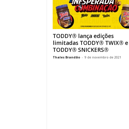
TODDY® lança edições
limitadas TODDY® TWIX®️ e
TODDY® SNICKERS®
Thales Brandão
-
9 de novembro de 2021