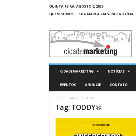
QUINTA-FEIRA, AGOSTO 6, 2026
QUEM SOMOS
SUA MARCA VAI VIRAR NOTÍCIA
C
i
d
a
d
e
M
CIDADEMARKETING
NOTÍCIAS
a
r
EVENTOS
ANUNCIE
CONTATO
k
e
Início
Tags
TODDY®
t
Tag: TODDY®
i
n
g