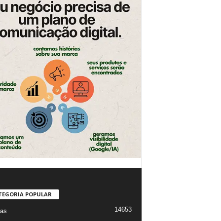
TEGORIA POPULAR
14653
ias