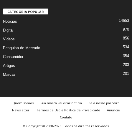
CATEGORIA POPULAR
14653
Notícias
970
Digital
856
Videos
534
Pesquisa de Mercado
354
Consumidor
203
Artigos
201
Marcas
Quem somos
Sua marca vai virar notícia
Seja nosso parceiro
Newsletter
Termos de Uso e Política de Privacidade
Anuncie
Contato
© Copyright © 2008-2026. Todos os direitos reservados.