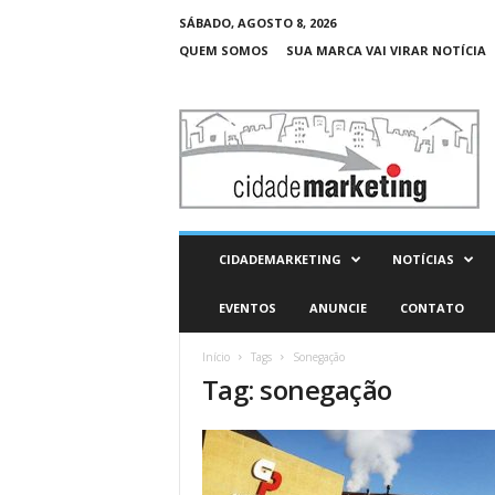
SÁBADO, AGOSTO 8, 2026
QUEM SOMOS
SUA MARCA VAI VIRAR NOTÍCIA
C
i
d
a
d
e
M
CIDADEMARKETING
NOTÍCIAS
a
r
EVENTOS
ANUNCIE
CONTATO
k
e
Início
Tags
Sonegação
t
Tag: sonegação
i
n
g