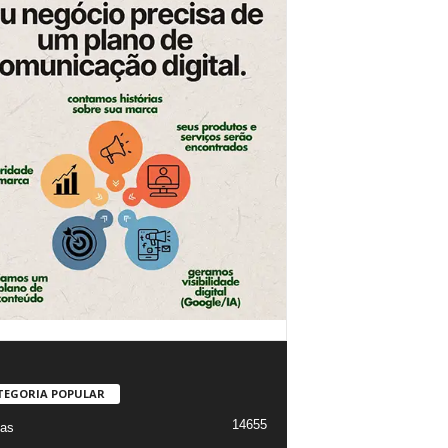
TEGORIA POPULAR
14655
ias