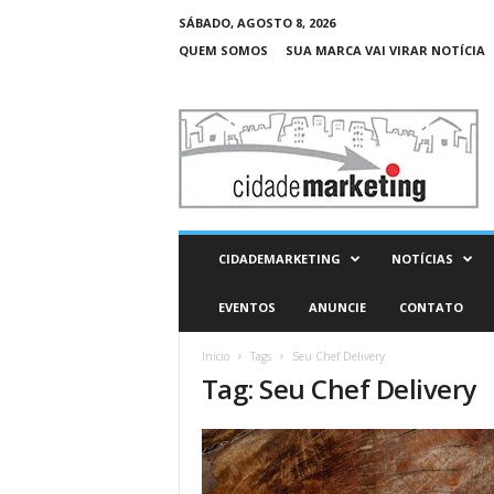
SÁBADO, AGOSTO 8, 2026
QUEM SOMOS
SUA MARCA VAI VIRAR NOTÍCIA
C
i
d
a
d
e
M
CIDADEMARKETING
NOTÍCIAS
a
r
EVENTOS
ANUNCIE
CONTATO
k
e
Início
Tags
Seu Chef Delivery
t
Tag: Seu Chef Delivery
i
n
g