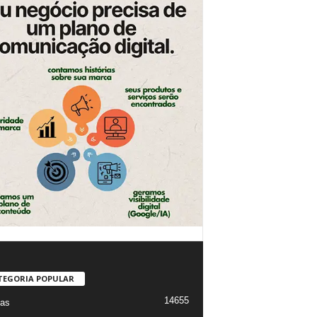
TEGORIA POPULAR
14655
ias