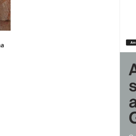
An
na