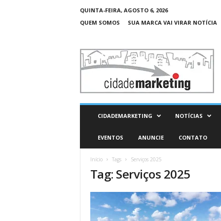
QUINTA-FEIRA, AGOSTO 6, 2026
QUEM SOMOS
SUA MARCA VAI VIRAR NOTÍCIA
C
i
d
a
d
e
M
CIDADEMARKETING
NOTÍCIAS
a
r
EVENTOS
ANUNCIE
CONTATO
k
e
Início
Tags
Serviços 2025
t
Tag: Serviços 2025
i
n
g