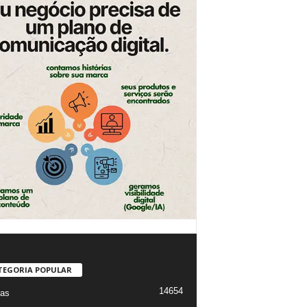
TEGORIA POPULAR
14654
ias