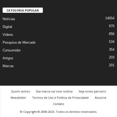
CATEGORIA POPULAR
14654
Notícias
970
Digital
856
Videos
534
Pesquisa de Mercado
354
Consumidor
203
Artigos
201
Marcas
Quem somos
Sua marca vai virar notícia
Seja nosso parceiro
Newsletter
Termos de Uso e Política de Privacidade
Anuncie
Contato
© Copyright © 2008-2026. Todos os direitos reservados.