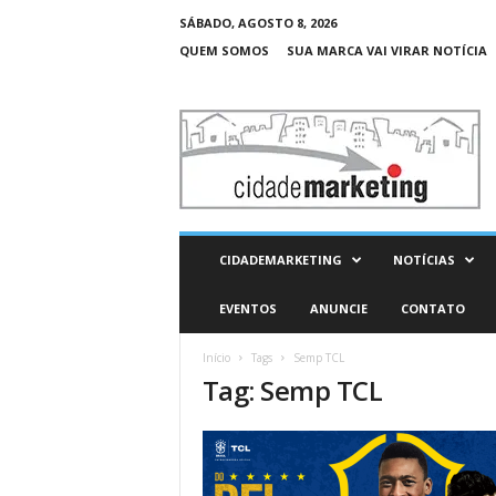
SÁBADO, AGOSTO 8, 2026
QUEM SOMOS
SUA MARCA VAI VIRAR NOTÍCIA
C
i
d
a
d
e
M
CIDADEMARKETING
NOTÍCIAS
a
r
EVENTOS
ANUNCIE
CONTATO
k
e
Início
Tags
Semp TCL
t
Tag: Semp TCL
i
n
g