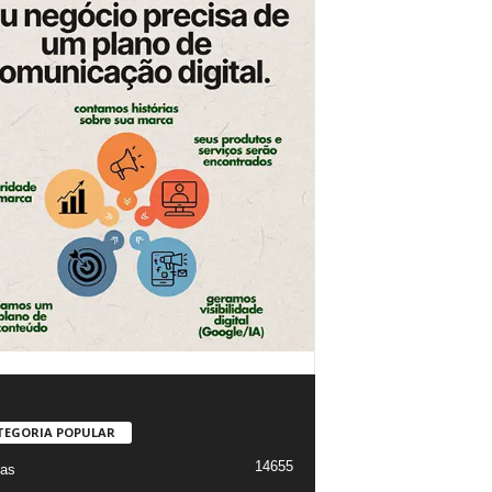
TEGORIA POPULAR
14655
ias