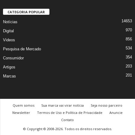
CATEGORIA POPULAR
14653
Notícias
970
Digital
856
Videos
534
Pesquisa de Mercado
354
Consumidor
203
Artigos
201
Marcas
Quem somos
Sua marca vai virar notícia
Seja nosso parceiro
Newsletter
Termos de Uso e Política de Privacidade
Anuncie
Contato
© Copyright © 2008-2026. Todos os direitos reservados.