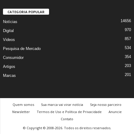
CATEGORIA POPULAR
14656
Notícias
970
Digital
857
Videos
534
Pesquisa de Mercado
354
Consumidor
203
Artigos
201
Marcas
Quem somos
Sua marca vai virar notícia
Seja nosso parceiro
Newsletter
Termos de Uso e Política de Privacidade
Anuncie
Contato
© Copyright © 2008-2026. Todos os direitos reservados.