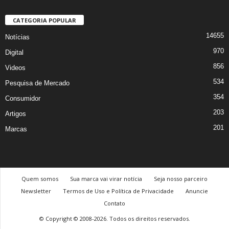
CATEGORIA POPULAR
14655
Notícias
970
Digital
856
Videos
534
Pesquisa de Mercado
354
Consumidor
203
Artigos
201
Marcas
Quem somos
Sua marca vai virar notícia
Seja nosso parceiro
Newsletter
Termos de Uso e Política de Privacidade
Anuncie
Contato
© Copyright © 2008-2026. Todos os direitos reservados.