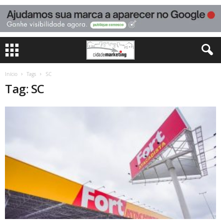
Início
Tags
SC
Tag: SC