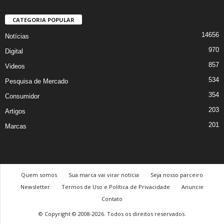
CATEGORIA POPULAR
14656
Notícias
970
Digital
857
Videos
534
Pesquisa de Mercado
354
Consumidor
203
Artigos
201
Marcas
Quem somos
Sua marca vai virar notícia
Seja nosso parceiro
Newsletter
Termos de Uso e Política de Privacidade
Anuncie
Contato
© Copyright © 2008-2026. Todos os direitos reservados.