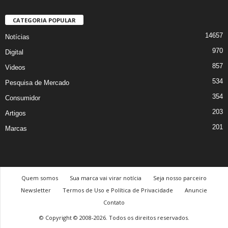
CATEGORIA POPULAR
14657
Notícias
970
Digital
857
Videos
534
Pesquisa de Mercado
354
Consumidor
203
Artigos
201
Marcas
Quem somos
Sua marca vai virar notícia
Seja nosso parceiro
Newsletter
Termos de Uso e Política de Privacidade
Anuncie
Contato
© Copyright © 2008-2026. Todos os direitos reservados.