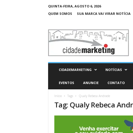
QUINTA-FEIRA, AGOSTO 6, 2026
QUEM SOMOS
SUA MARCA VAI VIRAR NOTÍCIA
C
i
d
a
d
e
M
CIDADEMARKETING
NOTÍCIAS
a
r
EVENTOS
ANUNCIE
CONTATO
k
e
Início
Tags
Qualy Rebeca Andrade
t
Tag: Qualy Rebeca And
i
n
g