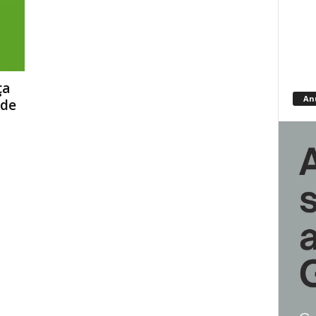
ça
An
ade