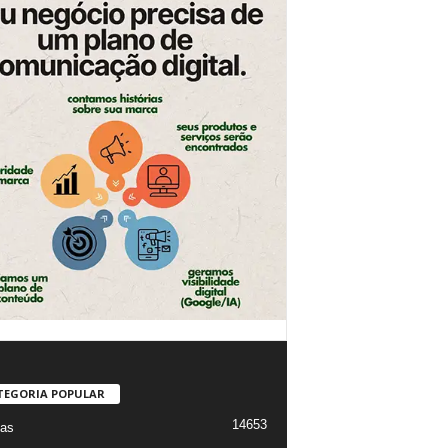
TEGORIA POPULAR
14653
ias