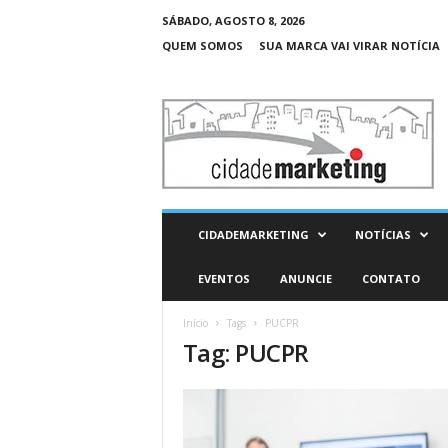
SÁBADO, AGOSTO 8, 2026
QUEM SOMOS
SUA MARCA VAI VIRAR NOTÍCIA
C
i
d
a
d
e
M
CIDADEMARKETING
NOTÍCIAS
a
r
EVENTOS
ANUNCIE
CONTATO
k
e
Início
Tags
PUCPR
t
Tag: PUCPR
i
n
g