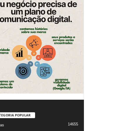
TEGORIA POPULAR
14655
ias