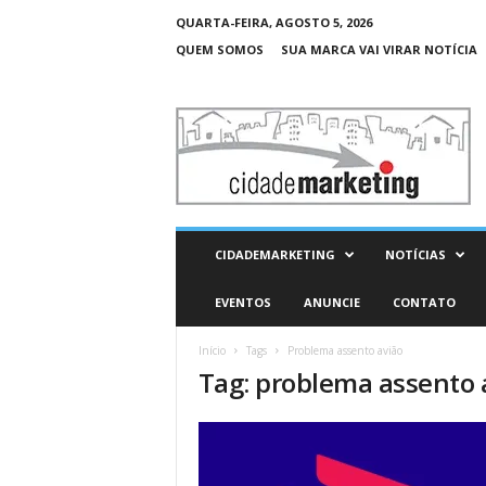
QUARTA-FEIRA, AGOSTO 5, 2026
QUEM SOMOS
SUA MARCA VAI VIRAR NOTÍCIA
C
i
d
a
d
e
M
CIDADEMARKETING
NOTÍCIAS
a
r
EVENTOS
ANUNCIE
CONTATO
k
e
Início
Tags
Problema assento avião
t
Tag: problema assento 
i
n
g