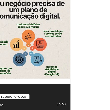
TEGORIA POPULAR
14653
ias