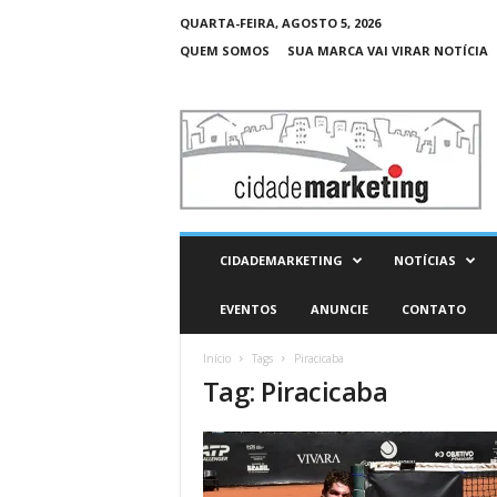
QUARTA-FEIRA, AGOSTO 5, 2026
QUEM SOMOS
SUA MARCA VAI VIRAR NOTÍCIA
C
i
d
a
d
e
M
CIDADEMARKETING
NOTÍCIAS
a
r
EVENTOS
ANUNCIE
CONTATO
k
e
Início
Tags
Piracicaba
t
Tag: Piracicaba
i
n
g