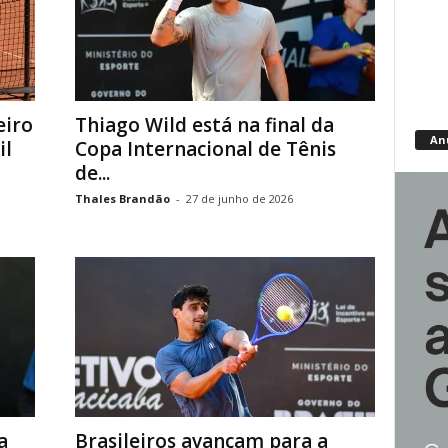
eiro
Thiago Wild está na final da
An
il
Copa Internacional de Tênis
de...
Thales Brandão
-
27 de junho de 2026
a
Brasileiros avançam para a