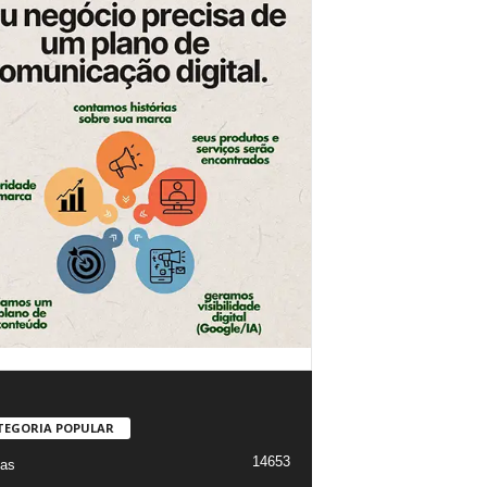
TEGORIA POPULAR
14653
ias