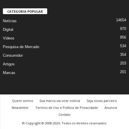
CATEGORIA POPULAR
14654
Notícias
970
Digital
856
Videos
534
Pesquisa de Mercado
354
Consumidor
203
Artigos
201
Marcas
Quem somos
Sua marca vai virar notícia
Seja nosso parceiro
Newsletter
Termos de Uso e Política de Privacidade
Anuncie
Contato
© Copyright © 2008-2026. Todos os direitos reservados.