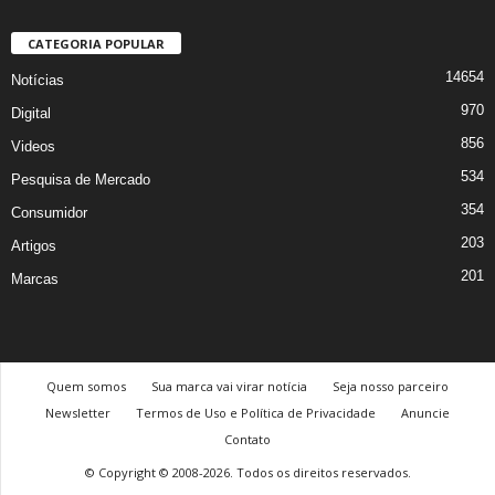
CATEGORIA POPULAR
14654
Notícias
970
Digital
856
Videos
534
Pesquisa de Mercado
354
Consumidor
203
Artigos
201
Marcas
Quem somos
Sua marca vai virar notícia
Seja nosso parceiro
Newsletter
Termos de Uso e Política de Privacidade
Anuncie
Contato
© Copyright © 2008-2026. Todos os direitos reservados.