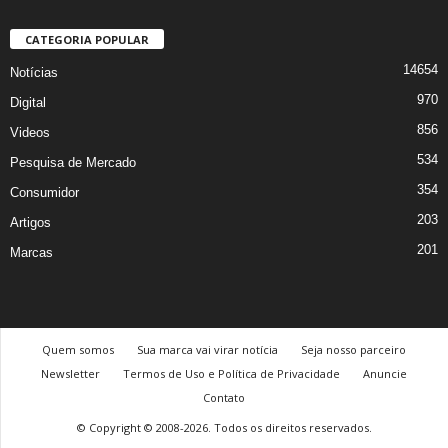
CATEGORIA POPULAR
14654
Notícias
970
Digital
856
Videos
534
Pesquisa de Mercado
354
Consumidor
203
Artigos
201
Marcas
Quem somos
Sua marca vai virar notícia
Seja nosso parceiro
Newsletter
Termos de Uso e Política de Privacidade
Anuncie
Contato
© Copyright © 2008-2026. Todos os direitos reservados.