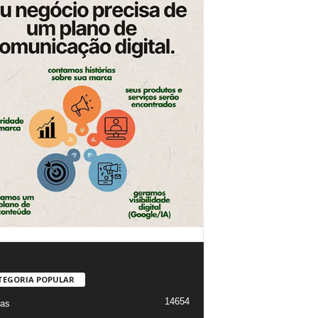
TEGORIA POPULAR
14654
ias