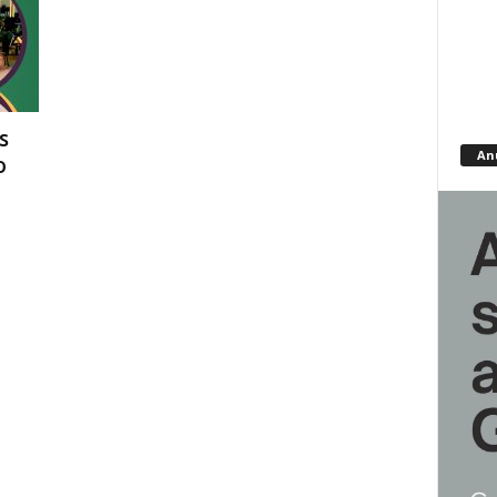
s
An
o