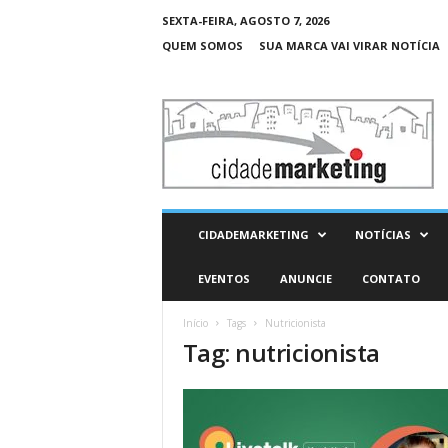
SEXTA-FEIRA, AGOSTO 7, 2026
QUEM SOMOS
SUA MARCA VAI VIRAR NOTÍCIA
C
i
d
a
d
e
M
CIDADEMARKETING
NOTÍCIAS
a
r
EVENTOS
ANUNCIE
CONTATO
k
e
Início
Tags
Nutricionista
t
Tag: nutricionista
i
n
g