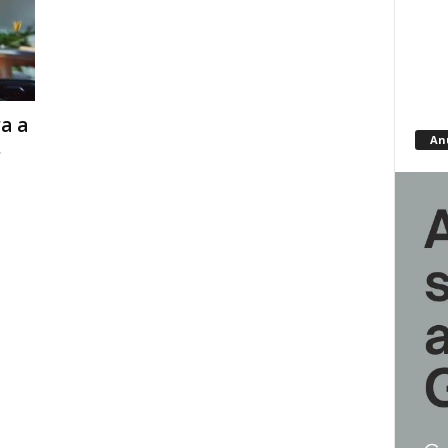
a a
An
s