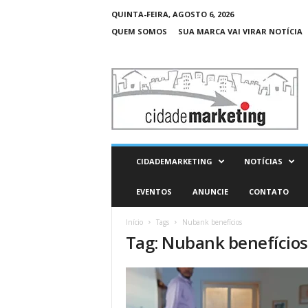
QUINTA-FEIRA, AGOSTO 6, 2026
QUEM SOMOS
SUA MARCA VAI VIRAR NOTÍCIA
C
i
d
a
d
e
M
CIDADEMARKETING
NOTÍCIAS
a
r
EVENTOS
ANUNCIE
CONTATO
k
e
Início
Tags
Nubank benefícios
t
Tag: Nubank benefícios
i
n
g