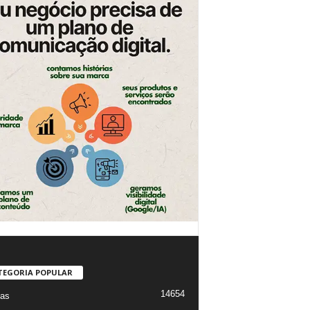
TEGORIA POPULAR
14654
ias