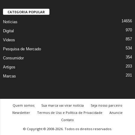
CATEGORIA POPULAR
14656
Notícias
970
Digital
857
Videos
534
Pesquisa de Mercado
354
Consumidor
203
Artigos
201
Marcas
Quem somos
Sua marca vai virar notícia
Seja nosso parceiro
Newsletter
Termos de Uso e Política de Privacidade
Anuncie
Contato
© Copyright © 2008-2026. Todos os direitos reservados.