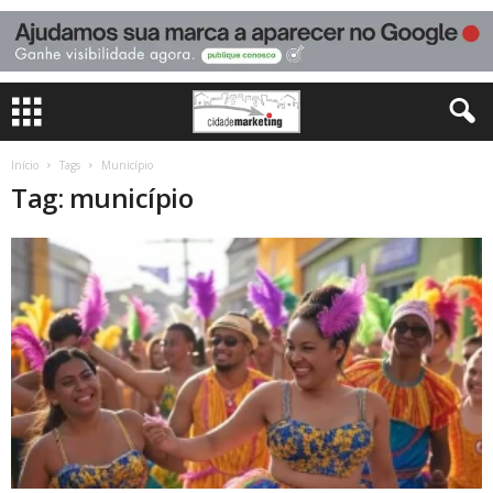
Início
Tags
Município
Tag: município