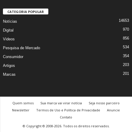
CATEGORIA POPULAR
14653
Notícias
970
Digital
856
Videos
534
Pesquisa de Mercado
354
Consumidor
203
Artigos
201
Marcas
Quem somos
Sua marca vai virar notícia
Seja nosso parceiro
Newsletter
Termos de Uso e Política de Privacidade
Anuncie
Contato
© Copyright © 2008-2026. Todos os direitos reservados.